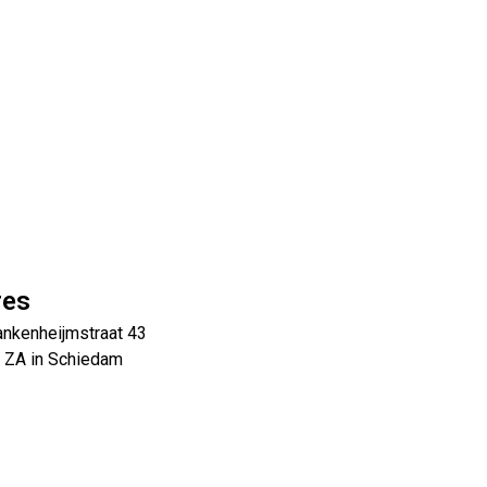
res
ankenheijmstraat 43
 ZA in Schiedam