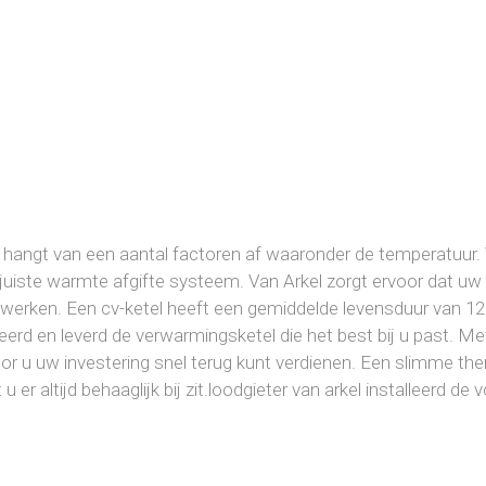
angt van een aantal factoren af waaronder de temperatuur. 
et juiste warmte afgifte systeem. Van Arkel zorgt ervoor dat
 werken. Een cv-ketel heeft een gemiddelde levensduur van 12 
lleerd en leverd de verwarmingsketel die het best bij u past. 
or u uw investering snel terug kunt verdienen. Een slimme th
 er altijd behaaglijk bij zit.loodgieter van arkel installeerd de