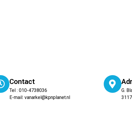
Contact
Ad
Tel : 010-4738036
G. Bl
E-mail: vanarkel@kpnplanet.nl
3117
Diensten