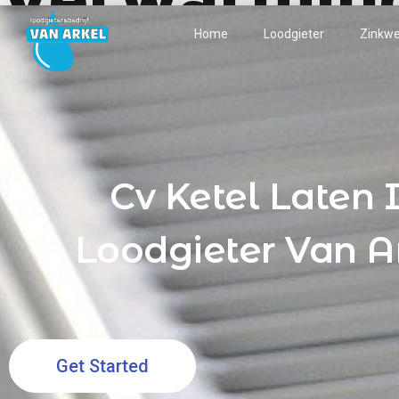
Home
Loodgieter
Zinkwe
Cv Ketel Laten 
Loodgieter Van A
Get Started