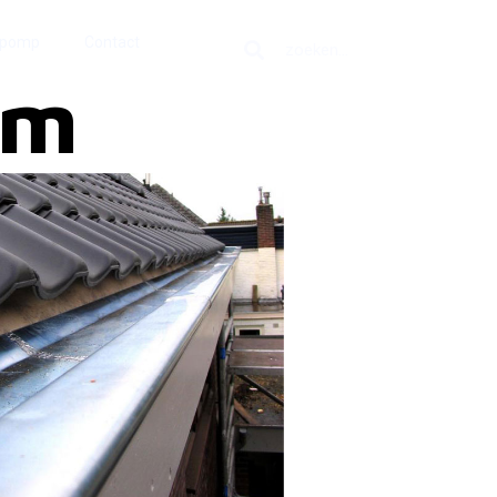
epomp
Contact
am