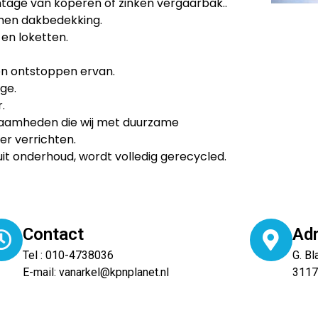
age van koperen of zinken vergaarbak..
men dakbedekking.
en loketten.
n ontstoppen ervan.
ge.
.
kzaamheden die wij met duurzame
er verrichten.
uit onderhoud, wordt volledig gerecycled.
Contact
Ad
Tel : 010-4738036
G. Bl
E-mail: vanarkel@kpnplanet.nl
3117