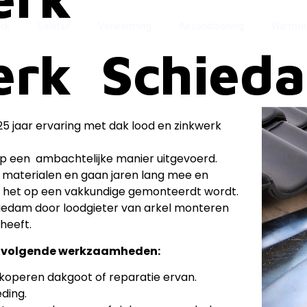
rk
Sanitair
Verwarming
Airconditioning
Warmt
erk Schied
25 jaar ervaring met dak lood en zinkwerk
een ambachtelijke manier uitgevoerd.
e materialen en gaan jaren lang mee en
r het op een vakkundige gemonteerdt wordt.
iedam door loodgieter van arkel monteren
 heeft.
 de volgende werkzaamheden:
koperen dakgoot of reparatie ervan.
ding.